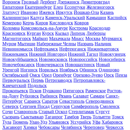
Воронеж
Грозный
Дербент
Дзержинск
Димитровград
Евпатория
Екатеринбург
Елец
Ессентуки
Железногорск
Златоуст
Иваново
Ижевск
Иркутск
Йошкар-Ола
Казань
Калининград
Калуга
Каменск-Уральский
Камышин
Каспийск
Кемерово
Керчь
Киров
Кисловодск
Ковров
Коломна
Комсомольск-на-Амуре
Кострома
Краснодар
Красноярск
Курган
Курск
Кызыл
Липецк
Люберцы
Магнитогорск
Майкоп
Махачкала
Миасс
Москва
Мурманск
Муром
Мытищи
Набережные Челны
Назрань
Нальчик
Невинномысск
Нефтекамск
Нефтеюганск
Нижневартовск
Нижнекамск
Нижний Новгород
Нижний Тагил
Новокузнецк
Новокуйбышевск
Новомосковск
Новороссийск
Новосибирск
Новочебоксарск
Новочеркасск
Новошахтинск
Новый
Уренгой
Ногинск
Норильск
Ноябрьск
Обнинск
Одинцово
Октябрьский
Омск
Орел
Оренбург
Орехово-Зуево
Орск
Пенза
Первоуральск
Пермь
Петрозаводск
Петропавловск-
Камчатский
Подольск
Прокопьевск
Псков
Пушкино
Пятигорск
Раменское
Ростов-
на-Дону
Рубцовск
Рыбинск
Рязань
Салават
Самара
Санкт-
Петербург
Саранск
Саратов
Севастополь
Северодвинск
Северск
Сергиев Посад
Серпухов
Симферополь
Смоленск
Сочи
Ставрополь
Старый Оскол
Стерлитамак
Сургут
Сызрань
Сыктывкар
Таганрог
Тамбов
Тверь
Тольятти
Томск
Тула
Тюмень
Улан-Удэ
Ульяновск
Уссурийск
Уфа
Хабаровск
Хасавюрт
Химки
Чебоксары
Челябинск
Череповец
Черкесск