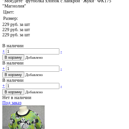
"МоёДитё" футболка хлопок с лайкрой "Жуки" ФК175
"Магнолия"
Цвет:
Размер:
229
руб. за шт
229
руб. за шт
229
руб. за шт
В наличии
+
-
В корзину
Добавлено
В наличии
+
-
В корзину
Добавлено
В наличии
+
-
В корзину
Добавлено
Нет в наличии
Под заказ