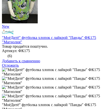
New
"МоёДитё" футболка хлопок с лайкрой "Панды" ФК175
"Магнолия"
Товар продаётся поштучно.
Артикул: ФК175
(6)
Добавить к сравнению
Отложить
"МоёДитё" футболка хлопок с лайкрой "Панды" ФК175