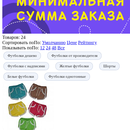
Товаров:
24
Сортировать по
По
:
Умолчанию
Цене
Рейтингу
Показывать по
По
:
12
24
48
Все
Футболки дешево
Футболки от производителя
Футболки с надписями
Желтые футболки
Шорты
Белые футболки
Футболки однотонные