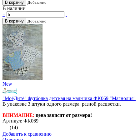
В корзину
Добавлено
В наличии
+
-
В корзину
Добавлено
New
"МоёДитё" футболка детская на мальчика ФК069 "Магнолия"
В упаковке 3 штуки одного размера, разной расцветки.
ВНИМАНИЕ:
цена зависит от размера!
Артикул: ФК069
(14)
Добавить к сравнению
Отложить