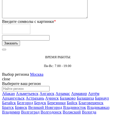
Введите символы с картинки
*
ВРЕМЯ РАБОТЫ:
Пн-Вс: 7.00 - 19.00
Выбор региона
Москва
close
Выберите ваш регион
Абакан
Альметьевск
Ангарск
Арзамас
Армавир
Артём
Архангельск
Астрахань
Ачинск
Балаково
Балашиха
Барнаул
Батайск
Белгород
Бердск
Березники
Бийск
Благовещенск
Братск
Брянск
Великий Новгород
Владивосток
Владикавказ
Владимир
Волгоград
Волгодонск
Волжский
Вологда