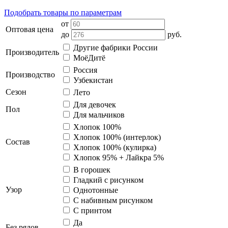
Подобрать товары по параметрам
от
Оптовая цена
до
руб.
Другие фабрики России
Производитель
МоёДитё
Россия
Производство
Узбекистан
Сезон
Лето
Для девочек
Пол
Для мальчиков
Хлопок 100%
Хлопок 100% (интерлок)
Состав
Хлопок 100% (кулирка)
Хлопок 95% + Лайкра 5%
В горошек
Гладкий с рисунком
Узор
Однотонные
С набивным рисунком
С принтом
Да
Без рядов