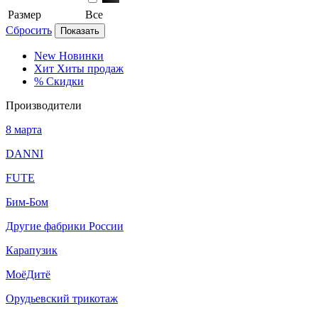
Размер
Все
Сбросить
Показать
New
Новинки
Хит
Хиты продаж
%
Скидки
Производители
8 марта
DANNI
FUTE
Бим-Бом
Другие фабрики России
Карапузик
МоёДитё
Орудьевский трикотаж