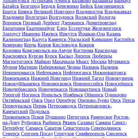
Архангельск
Астрахань
Ачинск
Балаково
Балашиха
Барнаул
Батайск
Белгород
Бердск
Березники
Бийск
Благовещенск
Братск
Брянск
Великий Новгород
Владивосток
Владикавказ
Владимир
Волгоград
Волгодонск
Волжский
Вологда
Воронеж
Грозный
Дербент
Дзержинск
Димитровград
Евпатория
Екатеринбург
Елец
Ессентуки
Железногорск
Златоуст
Иваново
Ижевск
Иркутск
Йошкар-Ола
Казань
Калининград
Калуга
Каменск-Уральский
Камышин
Каспийск
Кемерово
Керчь
Киров
Кисловодск
Ковров
Коломна
Комсомольск-на-Амуре
Кострома
Краснодар
Красноярск
Курган
Курск
Кызыл
Липецк
Люберцы
Магнитогорск
Майкоп
Махачкала
Миасс
Москва
Мурманск
Муром
Мытищи
Набережные Челны
Назрань
Нальчик
Невинномысск
Нефтекамск
Нефтеюганск
Нижневартовск
Нижнекамск
Нижний Новгород
Нижний Тагил
Новокузнецк
Новокуйбышевск
Новомосковск
Новороссийск
Новосибирск
Новочебоксарск
Новочеркасск
Новошахтинск
Новый
Уренгой
Ногинск
Норильск
Ноябрьск
Обнинск
Одинцово
Октябрьский
Омск
Орел
Оренбург
Орехово-Зуево
Орск
Пенза
Первоуральск
Пермь
Петрозаводск
Петропавловск-
Камчатский
Подольск
Прокопьевск
Псков
Пушкино
Пятигорск
Раменское
Ростов-
на-Дону
Рубцовск
Рыбинск
Рязань
Салават
Самара
Санкт-
Петербург
Саранск
Саратов
Севастополь
Северодвинск
Северск
Сергиев Посад
Серпухов
Симферополь
Смоленск