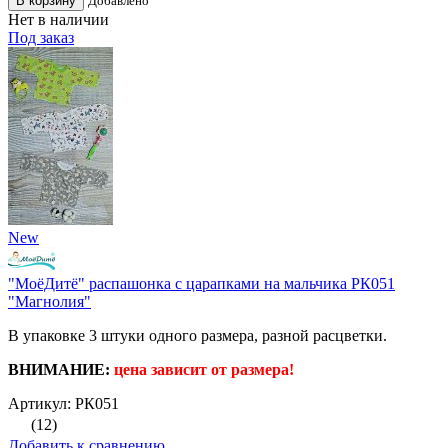
В корзину
Добавлено
Нет в наличии
Под заказ
New
"МоёДитё" распашонка с царапками на мальчика РК051
"Магнолия"
В упаковке 3 штуки одного размера, разной расцветки.
ВНИМАНИЕ:
цена зависит от размера!
Артикул: РК051
(12)
Добавить к сравнению