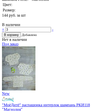
Цвет:
Размер:
144
руб. за шт
В наличии
+
-
В корзину
Добавлено
Нет в наличии
Под заказ
New
"МоёДитё" распашонка интерлок шампань РКИ118
"Магнолия"