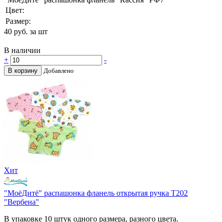
Цвет:
Размер:
40
руб. за шт
В наличии
+
-
В корзину
Добавлено
Хит
"МоёДитё" распашонка фланель открытая ручка Т202
"Вербена"
В упаковке 10 штук одного размера, разного цвета.