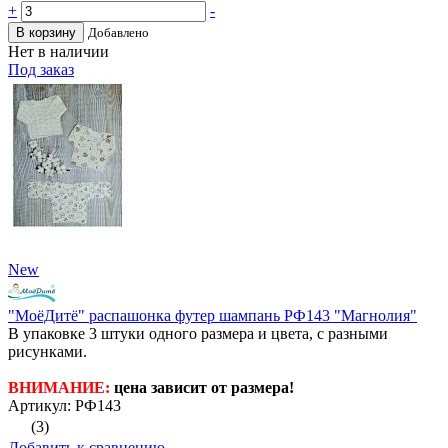
+
-
В корзину
Добавлено
Нет в наличии
Под заказ
New
"МоёДитё" распашонка футер шампань РФ143 "Магнолия"
В упаковке 3 штуки одного размера и цвета, с разными
рисунками.
ВНИМАНИЕ:
цена зависит от размера!
Артикул: РФ143
(3)
Добавить к сравнению