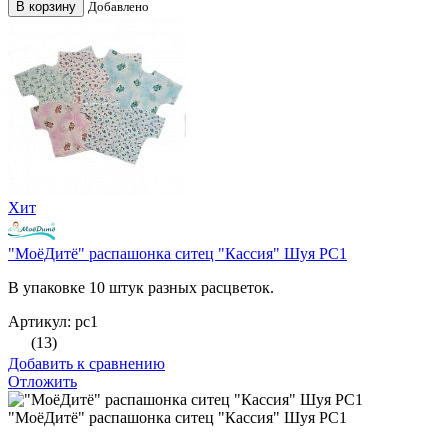
В корзину
Добавлено
Хит
"МоёДитё" распашонка ситец "Кассия" Шуя РС1
В упаковке 10 штук разных расцветок.
Артикул: рс1
(13)
Добавить к сравнению
Отложить
"МоёДитё" распашонка ситец "Кассия" Шуя РС1