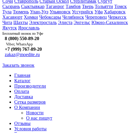
Сочи
Ставрополь
Старый Оскол
Стерлитамак
Сургут
Сызрань
Сыктывкар
Таганрог
Тамбов
Тверь
Тольятти
Томск
Тула
Тюмень
Улан-Удэ
Ульяновск
Уссурийск
Уфа
Хабаровск
Хасавюрт
Химки
Чебоксары
Челябинск
Череповец
Черкесск
Чита
Шахты
Электросталь
Элиста
Энгельс
Южно-Сахалинск
Якутск
Ярославль
Уфе
Бесплатный звонок по
8 (800) 550-89-20
Viber, WhatsApp
+7 (999) 767-89-20
zakaz@moedite.ru
Заказать звонок
Главная
Каталог
Производители
Оплата
Доставка
Сетка размеров
О Компании
Новости
О нас пишут
Отзывы
Условия работы