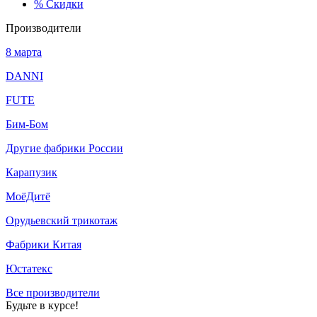
%
Скидки
Производители
8 марта
DANNI
FUTE
Бим-Бом
Другие фабрики России
Карапузик
МоёДитё
Орудьевский трикотаж
Фабрики Китая
Юстатекс
Все производители
Будьте в курсе!