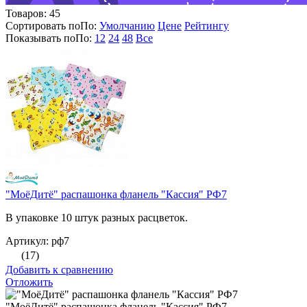
Товаров:
45
Сортировать по
По
:
Умолчанию
Цене
Рейтингу
Показывать по
По
:
12
24
48
Все
"МоёДитё" распашонка фланель "Кассия" РФ7
В упаковке 10 штук разных расцветок.
Артикул: рф7
(17)
Добавить к сравнению
Отложить
"МоёДитё" распашонка фланель "Кассия" РФ7