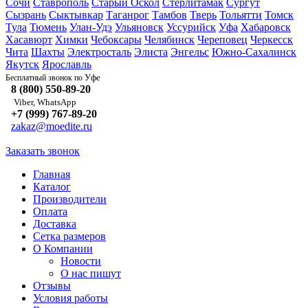
Сочи
Ставрополь
Старый Оскол
Стерлитамак
Сургут
Сызрань
Сыктывкар
Таганрог
Тамбов
Тверь
Тольятти
Томск
Тула
Тюмень
Улан-Удэ
Ульяновск
Уссурийск
Уфа
Хабаровск
Хасавюрт
Химки
Чебоксары
Челябинск
Череповец
Черкесск
Чита
Шахты
Электросталь
Элиста
Энгельс
Южно-Сахалинск
Якутск
Ярославль
Уфе
Бесплатный звонок по
8 (800) 550-89-20
Viber, WhatsApp
+7 (999) 767-89-20
zakaz@moedite.ru
Заказать звонок
Главная
Каталог
Производители
Оплата
Доставка
Сетка размеров
О Компании
Новости
О нас пишут
Отзывы
Условия работы