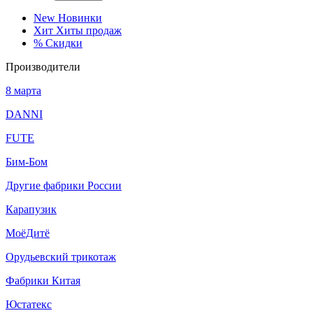
New
Новинки
Хит
Хиты продаж
%
Скидки
Производители
8 марта
DANNI
FUTE
Бим-Бом
Другие фабрики России
Карапузик
МоёДитё
Орудьевский трикотаж
Фабрики Китая
Юстатекс