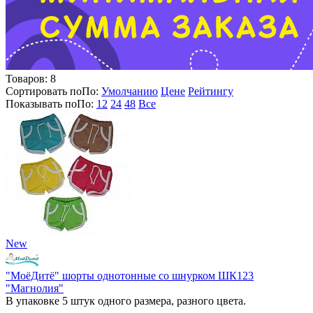
Товаров:
8
Сортировать по
По
:
Умолчанию
Цене
Рейтингу
Показывать по
По
:
12
24
48
Все
New
"МоёДитё" шорты однотонные со шнурком ШК123
"Магнолия"
В упаковке 5 штук одного размера, разного цвета.