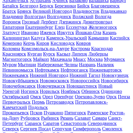
Архангельск
Астрахань
Ачинск
Балаково
Балашиха
Барнаул
Батайск
Белгород
Бердск
Березники
Бийск
Благовещенск
Братск
Брянск
Великий Новгород
Владивосток
Владикавказ
Владимир
Волгоград
Волгодонск
Волжский
Вологда
Воронеж
Грозный
Дербент
Дзержинск
Димитровград
Евпатория
Екатеринбург
Елец
Ессентуки
Железногорск
Златоуст
Иваново
Ижевск
Иркутск
Йошкар-Ола
Казань
Калининград
Калуга
Каменск-Уральский
Камышин
Каспийск
Кемерово
Керчь
Киров
Кисловодск
Ковров
Коломна
Комсомольск-на-Амуре
Кострома
Краснодар
Красноярск
Курган
Курск
Кызыл
Липецк
Люберцы
Магнитогорск
Майкоп
Махачкала
Миасс
Москва
Мурманск
Муром
Мытищи
Набережные Челны
Назрань
Нальчик
Невинномысск
Нефтекамск
Нефтеюганск
Нижневартовск
Нижнекамск
Нижний Новгород
Нижний Тагил
Новокузнецк
Новокуйбышевск
Новомосковск
Новороссийск
Новосибирск
Новочебоксарск
Новочеркасск
Новошахтинск
Новый
Уренгой
Ногинск
Норильск
Ноябрьск
Обнинск
Одинцово
Октябрьский
Омск
Орел
Оренбург
Орехово-Зуево
Орск
Пенза
Первоуральск
Пермь
Петрозаводск
Петропавловск-
Камчатский
Подольск
Прокопьевск
Псков
Пушкино
Пятигорск
Раменское
Ростов-
на-Дону
Рубцовск
Рыбинск
Рязань
Салават
Самара
Санкт-
Петербург
Саранск
Саратов
Севастополь
Северодвинск
Северск
Сергиев Посад
Серпухов
Симферополь
Смоленск