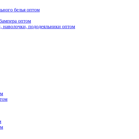
ьного белья оптом
бампера оптом
, наволочки, пододеяльники оптом
ом
птом
м
ом