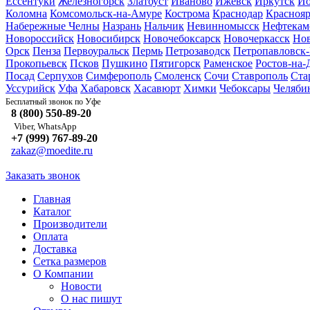
Ессентуки
Железногорск
Златоуст
Иваново
Ижевск
Иркутск
Йо
Коломна
Комсомольск-на-Амуре
Кострома
Краснодар
Краснояр
Набережные Челны
Назрань
Нальчик
Невинномысск
Нефтекам
Новороссийск
Новосибирск
Новочебоксарск
Новочеркасск
Но
Орск
Пенза
Первоуральск
Пермь
Петрозаводск
Петропавловск
Прокопьевск
Псков
Пушкино
Пятигорск
Раменское
Ростов-на-
Посад
Серпухов
Симферополь
Смоленск
Сочи
Ставрополь
Ста
Уссурийск
Уфа
Хабаровск
Хасавюрт
Химки
Чебоксары
Челяби
Уфе
Бесплатный звонок по
8 (800) 550-89-20
Viber, WhatsApp
+7 (999) 767-89-20
zakaz@moedite.ru
Заказать звонок
Главная
Каталог
Производители
Оплата
Доставка
Сетка размеров
О Компании
Новости
О нас пишут