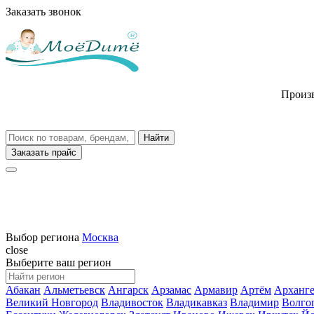
Заказать звонок
Произв
Заказать прайс
Выбор региона
Москва
close
Выберите ваш регион
Абакан
Альметьевск
Ангарск
Арзамас
Армавир
Артём
Арханге
Великий Новгород
Владивосток
Владикавказ
Владимир
Волго