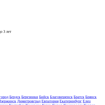
о 3 лет
город
Бердск
Березники
Бийск
Благовещенск
Братск
Брянск
Дзержинск
Димитровград
Евпатория
Екатеринбург
Елец