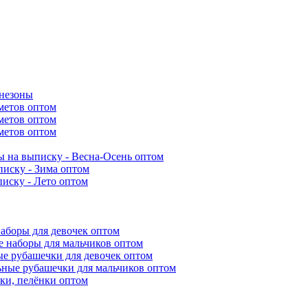
инезоны
метов оптом
метов оптом
метов оптом
 на выписку - Весна-Осень оптом
иску - Зима оптом
иску - Лето оптом
аборы для девочек оптом
 наборы для мальчиков оптом
е рубашечки для девочек оптом
ьные рубашечки для мальчиков оптом
ки, пелёнки оптом