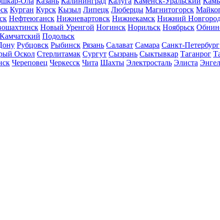
шкар-Ола
Казань
Калининград
Калуга
Каменск-Уральский
Кам
ск
Курган
Курск
Кызыл
Липецк
Люберцы
Магнитогорск
Майко
ск
Нефтеюганск
Нижневартовск
Нижнекамск
Нижний Новгоро
вошахтинск
Новый Уренгой
Ногинск
Норильск
Ноябрьск
Обнин
-Камчатский
Подольск
Дону
Рубцовск
Рыбинск
Рязань
Салават
Самара
Санкт-Петербург
рый Оскол
Стерлитамак
Сургут
Сызрань
Сыктывкар
Таганрог
Т
нск
Череповец
Черкесск
Чита
Шахты
Электросталь
Элиста
Энгел