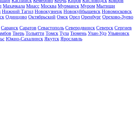
ышин
Каспийск
Кемерово
Керчь
Киров
Кисловодск
Ковров
п
Махачкала
Миасс
Москва
Мурманск
Муром
Мытищи
д
Нижний Тагил
Новокузнецк
Новокуйбышевск
Новомосковск
ск
Одинцово
Октябрьский
Омск
Орел
Оренбург
Орехово-Зуево
Саранск
Саратов
Севастополь
Северодвинск
Северск
Сергиев
амбов
Тверь
Тольятти
Томск
Тула
Тюмень
Улан-Удэ
Ульяновск
ьс
Южно-Сахалинск
Якутск
Ярославль