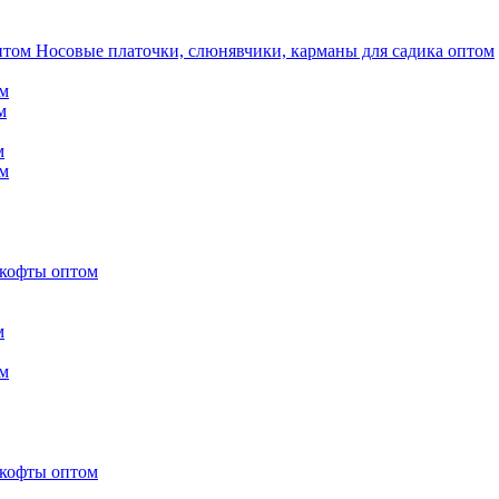
Носовые платочки, слюнявчики, карманы для садика оптом
м
м
м
м
 кофты оптом
м
м
 кофты оптом