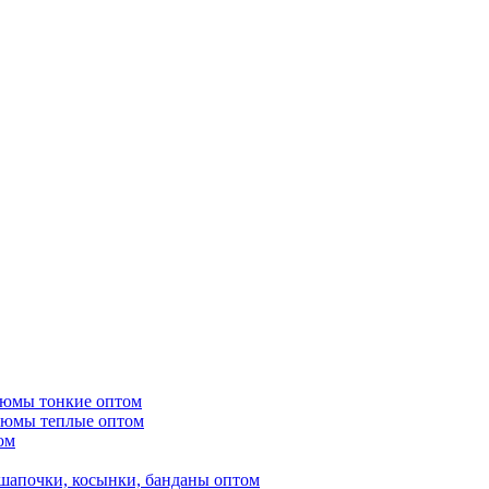
тюмы тонкие оптом
тюмы теплые оптом
ом
шапочки, косынки, банданы оптом