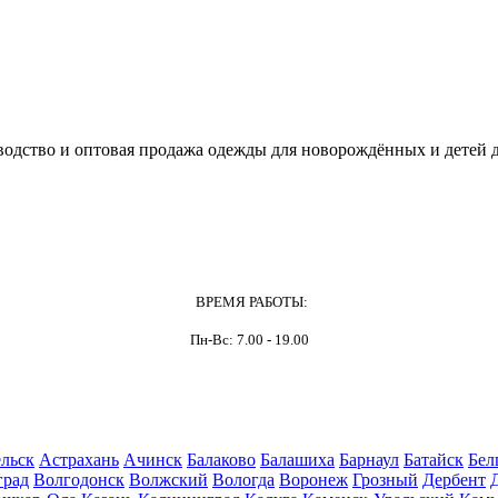
одство и оптовая продажа одежды для новорождённых и детей д
ВРЕМЯ РАБОТЫ:
Пн-Вс: 7.00 - 19.00
льск
Астрахань
Ачинск
Балаково
Балашиха
Барнаул
Батайск
Бел
град
Волгодонск
Волжский
Вологда
Воронеж
Грозный
Дербент