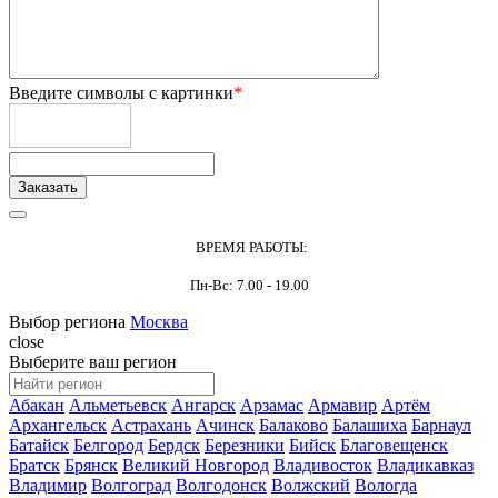
Введите символы с картинки
*
ВРЕМЯ РАБОТЫ:
Пн-Вс: 7.00 - 19.00
Выбор региона
Москва
close
Выберите ваш регион
Абакан
Альметьевск
Ангарск
Арзамас
Армавир
Артём
Архангельск
Астрахань
Ачинск
Балаково
Балашиха
Барнаул
Батайск
Белгород
Бердск
Березники
Бийск
Благовещенск
Братск
Брянск
Великий Новгород
Владивосток
Владикавказ
Владимир
Волгоград
Волгодонск
Волжский
Вологда