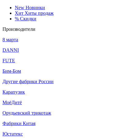
New
Новинки
Хит
Хиты продаж
%
Скидки
Производители
8 марта
DANNI
FUTE
Бим-Бом
Другие фабрики России
Карапузик
МоёДитё
Орудьевский трикотаж
Фабрики Китая
Юстатекс