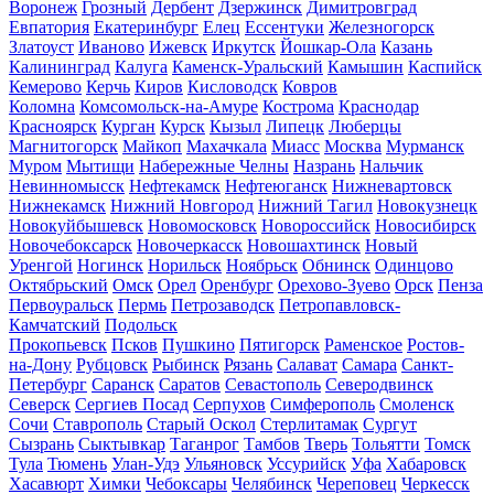
Воронеж
Грозный
Дербент
Дзержинск
Димитровград
Евпатория
Екатеринбург
Елец
Ессентуки
Железногорск
Златоуст
Иваново
Ижевск
Иркутск
Йошкар-Ола
Казань
Калининград
Калуга
Каменск-Уральский
Камышин
Каспийск
Кемерово
Керчь
Киров
Кисловодск
Ковров
Коломна
Комсомольск-на-Амуре
Кострома
Краснодар
Красноярск
Курган
Курск
Кызыл
Липецк
Люберцы
Магнитогорск
Майкоп
Махачкала
Миасс
Москва
Мурманск
Муром
Мытищи
Набережные Челны
Назрань
Нальчик
Невинномысск
Нефтекамск
Нефтеюганск
Нижневартовск
Нижнекамск
Нижний Новгород
Нижний Тагил
Новокузнецк
Новокуйбышевск
Новомосковск
Новороссийск
Новосибирск
Новочебоксарск
Новочеркасск
Новошахтинск
Новый
Уренгой
Ногинск
Норильск
Ноябрьск
Обнинск
Одинцово
Октябрьский
Омск
Орел
Оренбург
Орехово-Зуево
Орск
Пенза
Первоуральск
Пермь
Петрозаводск
Петропавловск-
Камчатский
Подольск
Прокопьевск
Псков
Пушкино
Пятигорск
Раменское
Ростов-
на-Дону
Рубцовск
Рыбинск
Рязань
Салават
Самара
Санкт-
Петербург
Саранск
Саратов
Севастополь
Северодвинск
Северск
Сергиев Посад
Серпухов
Симферополь
Смоленск
Сочи
Ставрополь
Старый Оскол
Стерлитамак
Сургут
Сызрань
Сыктывкар
Таганрог
Тамбов
Тверь
Тольятти
Томск
Тула
Тюмень
Улан-Удэ
Ульяновск
Уссурийск
Уфа
Хабаровск
Хасавюрт
Химки
Чебоксары
Челябинск
Череповец
Черкесск