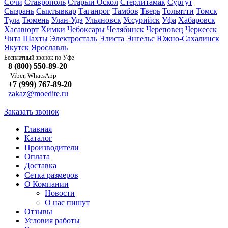
Сочи
Ставрополь
Старый Оскол
Стерлитамак
Сургут
Сызрань
Сыктывкар
Таганрог
Тамбов
Тверь
Тольятти
Томск
Тула
Тюмень
Улан-Удэ
Ульяновск
Уссурийск
Уфа
Хабаровск
Хасавюрт
Химки
Чебоксары
Челябинск
Череповец
Черкесск
Чита
Шахты
Электросталь
Элиста
Энгельс
Южно-Сахалинск
Якутск
Ярославль
Уфе
Бесплатный звонок по
8 (800) 550-89-20
Viber, WhatsApp
+7 (999) 767-89-20
zakaz@moedite.ru
Заказать звонок
Главная
Каталог
Производители
Оплата
Доставка
Сетка размеров
О Компании
Новости
О нас пишут
Отзывы
Условия работы