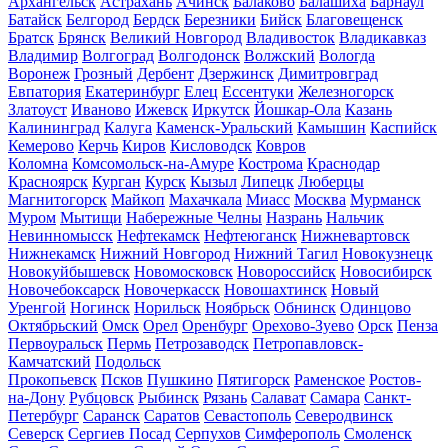
Архангельск
Астрахань
Ачинск
Балаково
Балашиха
Барнаул
Батайск
Белгород
Бердск
Березники
Бийск
Благовещенск
Братск
Брянск
Великий Новгород
Владивосток
Владикавказ
Владимир
Волгоград
Волгодонск
Волжский
Вологда
Воронеж
Грозный
Дербент
Дзержинск
Димитровград
Евпатория
Екатеринбург
Елец
Ессентуки
Железногорск
Златоуст
Иваново
Ижевск
Иркутск
Йошкар-Ола
Казань
Калининград
Калуга
Каменск-Уральский
Камышин
Каспийск
Кемерово
Керчь
Киров
Кисловодск
Ковров
Коломна
Комсомольск-на-Амуре
Кострома
Краснодар
Красноярск
Курган
Курск
Кызыл
Липецк
Люберцы
Магнитогорск
Майкоп
Махачкала
Миасс
Москва
Мурманск
Муром
Мытищи
Набережные Челны
Назрань
Нальчик
Невинномысск
Нефтекамск
Нефтеюганск
Нижневартовск
Нижнекамск
Нижний Новгород
Нижний Тагил
Новокузнецк
Новокуйбышевск
Новомосковск
Новороссийск
Новосибирск
Новочебоксарск
Новочеркасск
Новошахтинск
Новый
Уренгой
Ногинск
Норильск
Ноябрьск
Обнинск
Одинцово
Октябрьский
Омск
Орел
Оренбург
Орехово-Зуево
Орск
Пенза
Первоуральск
Пермь
Петрозаводск
Петропавловск-
Камчатский
Подольск
Прокопьевск
Псков
Пушкино
Пятигорск
Раменское
Ростов-
на-Дону
Рубцовск
Рыбинск
Рязань
Салават
Самара
Санкт-
Петербург
Саранск
Саратов
Севастополь
Северодвинск
Северск
Сергиев Посад
Серпухов
Симферополь
Смоленск