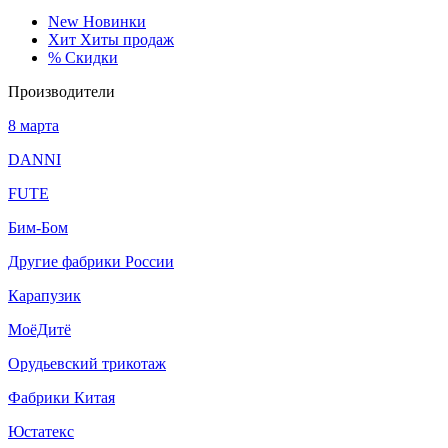
New
Новинки
Хит
Хиты продаж
%
Скидки
Производители
8 марта
DANNI
FUTE
Бим-Бом
Другие фабрики России
Карапузик
МоёДитё
Орудьевский трикотаж
Фабрики Китая
Юстатекс