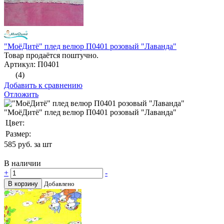
"МоёДитё" плед велюр П0401 розовый "Лаванда"
Товар продаётся поштучно.
Артикул: П0401
(4)
Добавить к сравнению
Отложить
"МоёДитё" плед велюр П0401 розовый "Лаванда"
Цвет:
Размер:
585
руб. за шт
В наличии
+
-
В корзину
Добавлено