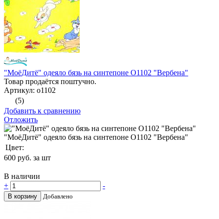
"МоёДитё" одеяло бязь на синтепоне О1102 "Вербена"
Товар продаётся поштучно.
Артикул: о1102
(5)
Добавить к сравнению
Отложить
"МоёДитё" одеяло бязь на синтепоне О1102 "Вербена"
Цвет:
600
руб. за шт
В наличии
+
-
В корзину
Добавлено