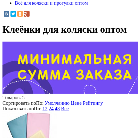
Всё для коляски и прогулки оптом
Клеёнки для коляски оптом
Товаров:
5
Сортировать по
По
:
Умолчанию
Цене
Рейтингу
Показывать по
По
:
12
24
48
Все