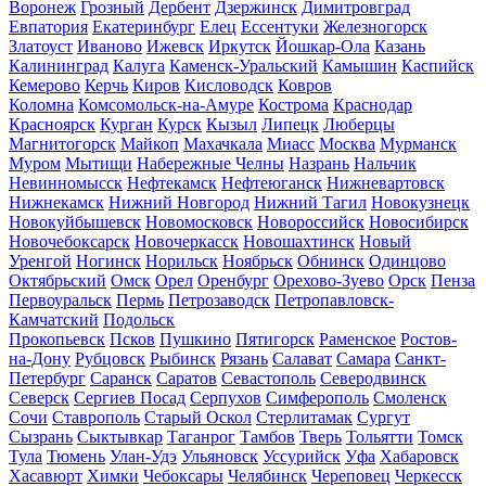
Воронеж
Грозный
Дербент
Дзержинск
Димитровград
Евпатория
Екатеринбург
Елец
Ессентуки
Железногорск
Златоуст
Иваново
Ижевск
Иркутск
Йошкар-Ола
Казань
Калининград
Калуга
Каменск-Уральский
Камышин
Каспийск
Кемерово
Керчь
Киров
Кисловодск
Ковров
Коломна
Комсомольск-на-Амуре
Кострома
Краснодар
Красноярск
Курган
Курск
Кызыл
Липецк
Люберцы
Магнитогорск
Майкоп
Махачкала
Миасс
Москва
Мурманск
Муром
Мытищи
Набережные Челны
Назрань
Нальчик
Невинномысск
Нефтекамск
Нефтеюганск
Нижневартовск
Нижнекамск
Нижний Новгород
Нижний Тагил
Новокузнецк
Новокуйбышевск
Новомосковск
Новороссийск
Новосибирск
Новочебоксарск
Новочеркасск
Новошахтинск
Новый
Уренгой
Ногинск
Норильск
Ноябрьск
Обнинск
Одинцово
Октябрьский
Омск
Орел
Оренбург
Орехово-Зуево
Орск
Пенза
Первоуральск
Пермь
Петрозаводск
Петропавловск-
Камчатский
Подольск
Прокопьевск
Псков
Пушкино
Пятигорск
Раменское
Ростов-
на-Дону
Рубцовск
Рыбинск
Рязань
Салават
Самара
Санкт-
Петербург
Саранск
Саратов
Севастополь
Северодвинск
Северск
Сергиев Посад
Серпухов
Симферополь
Смоленск
Сочи
Ставрополь
Старый Оскол
Стерлитамак
Сургут
Сызрань
Сыктывкар
Таганрог
Тамбов
Тверь
Тольятти
Томск
Тула
Тюмень
Улан-Удэ
Ульяновск
Уссурийск
Уфа
Хабаровск
Хасавюрт
Химки
Чебоксары
Челябинск
Череповец
Черкесск