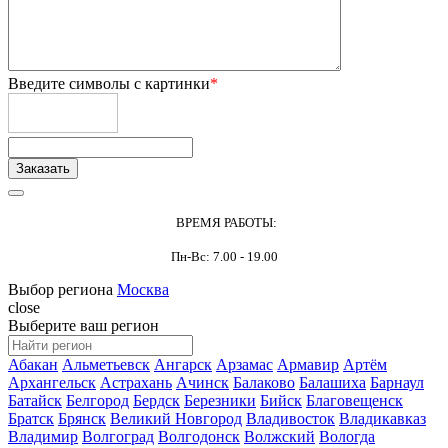
Введите символы с картинки
*
ВРЕМЯ РАБОТЫ:
Пн-Вс: 7.00 - 19.00
Выбор региона
Москва
close
Выберите ваш регион
Абакан
Альметьевск
Ангарск
Арзамас
Армавир
Артём
Архангельск
Астрахань
Ачинск
Балаково
Балашиха
Барнаул
Батайск
Белгород
Бердск
Березники
Бийск
Благовещенск
Братск
Брянск
Великий Новгород
Владивосток
Владикавказ
Владимир
Волгоград
Волгодонск
Волжский
Вологда