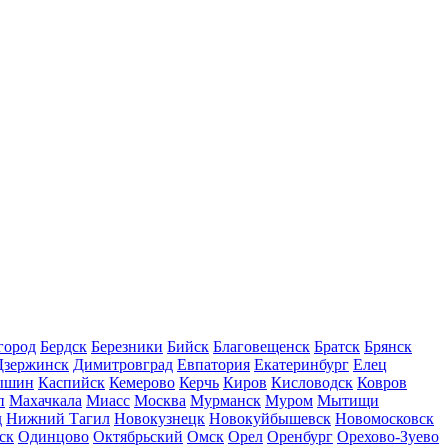
город
Бердск
Березники
Бийск
Благовещенск
Братск
Брянск
Дзержинск
Димитровград
Евпатория
Екатеринбург
Елец
ышин
Каспийск
Кемерово
Керчь
Киров
Кисловодск
Ковров
п
Махачкала
Миасс
Москва
Мурманск
Муром
Мытищи
д
Нижний Тагил
Новокузнецк
Новокуйбышевск
Новомосковск
ск
Одинцово
Октябрьский
Омск
Орел
Оренбург
Орехово-Зуево