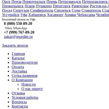
Орск
Пенза
Первоуральск
Пермь
Петрозаводск
Петропавловск
Прокопьевск
Псков
Пушкино
Пятигорск
Раменское
Ростов-на-
Посад
Серпухов
Симферополь
Смоленск
Сочи
Ставрополь
Ста
Уссурийск
Уфа
Хабаровск
Хасавюрт
Химки
Чебоксары
Челяби
Уфе
Бесплатный звонок по
8 (800) 550-89-20
Viber, WhatsApp
+7 (999) 767-89-20
zakaz@moedite.ru
Заказать звонок
Главная
Каталог
Производители
Оплата
Доставка
Сетка размеров
О Компании
Новости
О нас пишут
Отзывы
Условия работы
Вопросы
Контакты