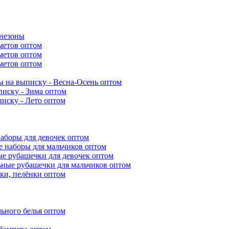
инезоны
метов оптом
метов оптом
метов оптом
 на выписку - Весна-Осень оптом
иску - Зима оптом
иску - Лето оптом
аборы для девочек оптом
 наборы для мальчиков оптом
е рубашечки для девочек оптом
ьные рубашечки для мальчиков оптом
ки, пелёнки оптом
ьного белья оптом