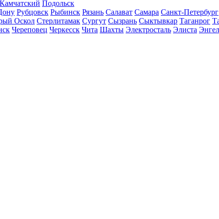
-Камчатский
Подольск
Дону
Рубцовск
Рыбинск
Рязань
Салават
Самара
Санкт-Петербург
рый Оскол
Стерлитамак
Сургут
Сызрань
Сыктывкар
Таганрог
Т
нск
Череповец
Черкесск
Чита
Шахты
Электросталь
Элиста
Энгел