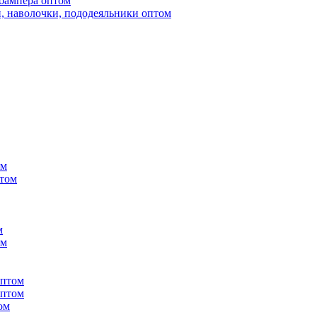
бампера оптом
, наволочки, пододеяльники оптом
ом
птом
м
ом
оптом
оптом
ом