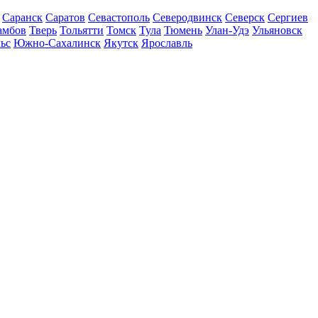
Саранск
Саратов
Севастополь
Северодвинск
Северск
Сергиев
амбов
Тверь
Тольятти
Томск
Тула
Тюмень
Улан-Удэ
Ульяновск
ьс
Южно-Сахалинск
Якутск
Ярославль