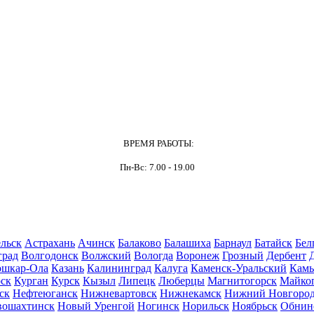
ВРЕМЯ РАБОТЫ:
Пн-Вс: 7.00 - 19.00
льск
Астрахань
Ачинск
Балаково
Балашиха
Барнаул
Батайск
Бел
град
Волгодонск
Волжский
Вологда
Воронеж
Грозный
Дербент
шкар-Ола
Казань
Калининград
Калуга
Каменск-Уральский
Кам
ск
Курган
Курск
Кызыл
Липецк
Люберцы
Магнитогорск
Майко
ск
Нефтеюганск
Нижневартовск
Нижнекамск
Нижний Новгоро
вошахтинск
Новый Уренгой
Ногинск
Норильск
Ноябрьск
Обнин