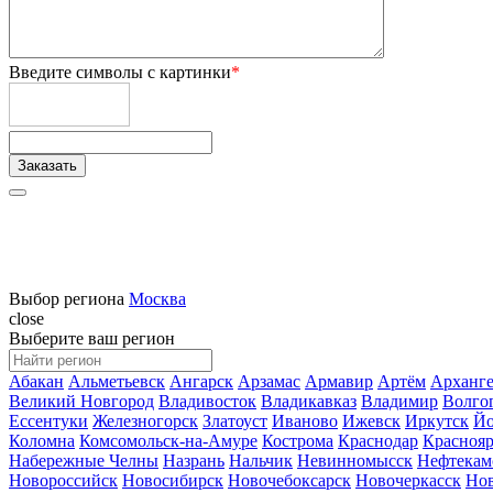
Введите символы с картинки
*
Выбор региона
Москва
close
Выберите ваш регион
Абакан
Альметьевск
Ангарск
Арзамас
Армавир
Артём
Арханге
Великий Новгород
Владивосток
Владикавказ
Владимир
Волго
Ессентуки
Железногорск
Златоуст
Иваново
Ижевск
Иркутск
Йо
Коломна
Комсомольск-на-Амуре
Кострома
Краснодар
Краснояр
Набережные Челны
Назрань
Нальчик
Невинномысск
Нефтекам
Новороссийск
Новосибирск
Новочебоксарск
Новочеркасск
Но