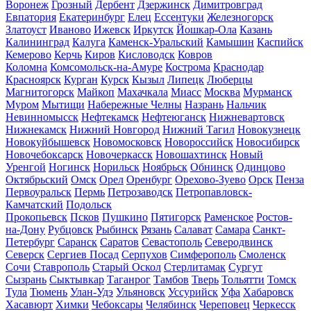
Воронеж
Грозный
Дербент
Дзержинск
Димитровград
Евпатория
Екатеринбург
Елец
Ессентуки
Железногорск
Златоуст
Иваново
Ижевск
Иркутск
Йошкар-Ола
Казань
Калининград
Калуга
Каменск-Уральский
Камышин
Каспийск
Кемерово
Керчь
Киров
Кисловодск
Ковров
Коломна
Комсомольск-на-Амуре
Кострома
Краснодар
Красноярск
Курган
Курск
Кызыл
Липецк
Люберцы
Магнитогорск
Майкоп
Махачкала
Миасс
Москва
Мурманск
Муром
Мытищи
Набережные Челны
Назрань
Нальчик
Невинномысск
Нефтекамск
Нефтеюганск
Нижневартовск
Нижнекамск
Нижний Новгород
Нижний Тагил
Новокузнецк
Новокуйбышевск
Новомосковск
Новороссийск
Новосибирск
Новочебоксарск
Новочеркасск
Новошахтинск
Новый
Уренгой
Ногинск
Норильск
Ноябрьск
Обнинск
Одинцово
Октябрьский
Омск
Орел
Оренбург
Орехово-Зуево
Орск
Пенза
Первоуральск
Пермь
Петрозаводск
Петропавловск-
Камчатский
Подольск
Прокопьевск
Псков
Пушкино
Пятигорск
Раменское
Ростов-
на-Дону
Рубцовск
Рыбинск
Рязань
Салават
Самара
Санкт-
Петербург
Саранск
Саратов
Севастополь
Северодвинск
Северск
Сергиев Посад
Серпухов
Симферополь
Смоленск
Сочи
Ставрополь
Старый Оскол
Стерлитамак
Сургут
Сызрань
Сыктывкар
Таганрог
Тамбов
Тверь
Тольятти
Томск
Тула
Тюмень
Улан-Удэ
Ульяновск
Уссурийск
Уфа
Хабаровск
Хасавюрт
Химки
Чебоксары
Челябинск
Череповец
Черкесск