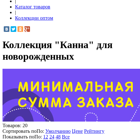
|
Каталог товаров
|
Коллекции оптом
Коллекция "Канна" для
новорожденных
Товаров:
20
Сортировать по
По
:
Умолчанию
Цене
Рейтингу
Показывать по
По
:
12
24
48
Все