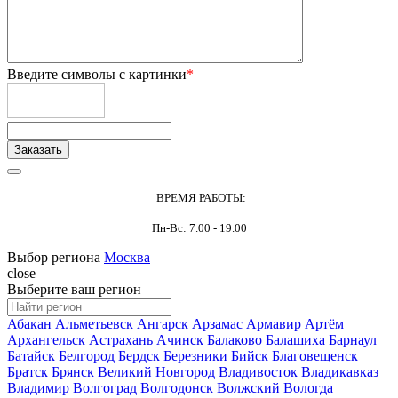
Введите символы с картинки
*
ВРЕМЯ РАБОТЫ:
Пн-Вс: 7.00 - 19.00
Выбор региона
Москва
close
Выберите ваш регион
Абакан
Альметьевск
Ангарск
Арзамас
Армавир
Артём
Архангельск
Астрахань
Ачинск
Балаково
Балашиха
Барнаул
Батайск
Белгород
Бердск
Березники
Бийск
Благовещенск
Братск
Брянск
Великий Новгород
Владивосток
Владикавказ
Владимир
Волгоград
Волгодонск
Волжский
Вологда