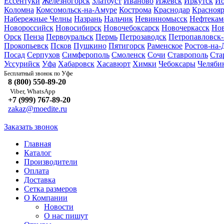
Ессентуки
Железногорск
Златоуст
Иваново
Ижевск
Иркутск
Йо
Коломна
Комсомольск-на-Амуре
Кострома
Краснодар
Краснояр
Набережные Челны
Назрань
Нальчик
Невинномысск
Нефтекам
Новороссийск
Новосибирск
Новочебоксарск
Новочеркасск
Но
Орск
Пенза
Первоуральск
Пермь
Петрозаводск
Петропавловск
Прокопьевск
Псков
Пушкино
Пятигорск
Раменское
Ростов-на-
Посад
Серпухов
Симферополь
Смоленск
Сочи
Ставрополь
Ста
Уссурийск
Уфа
Хабаровск
Хасавюрт
Химки
Чебоксары
Челяби
Уфе
Бесплатный звонок по
8 (800) 550-89-20
Viber, WhatsApp
+7 (999) 767-89-20
zakaz@moedite.ru
Заказать звонок
Главная
Каталог
Производители
Оплата
Доставка
Сетка размеров
О Компании
Новости
О нас пишут