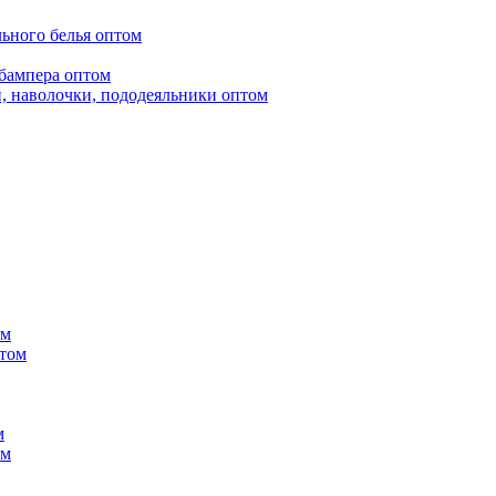
ьного белья оптом
бампера оптом
, наволочки, пододеяльники оптом
ом
птом
м
ом