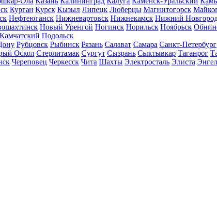
шкар-Ола
Казань
Калининград
Калуга
Каменск-Уральский
Кам
ск
Курган
Курск
Кызыл
Липецк
Люберцы
Магнитогорск
Майко
ск
Нефтеюганск
Нижневартовск
Нижнекамск
Нижний Новгоро
вошахтинск
Новый Уренгой
Ногинск
Норильск
Ноябрьск
Обнин
-Камчатский
Подольск
Дону
Рубцовск
Рыбинск
Рязань
Салават
Самара
Санкт-Петербург
рый Оскол
Стерлитамак
Сургут
Сызрань
Сыктывкар
Таганрог
Т
нск
Череповец
Черкесск
Чита
Шахты
Электросталь
Элиста
Энгел