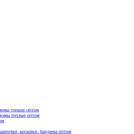
тюмы тонкие оптом
тюмы теплые оптом
ом
шапочки, косынки, банданы оптом