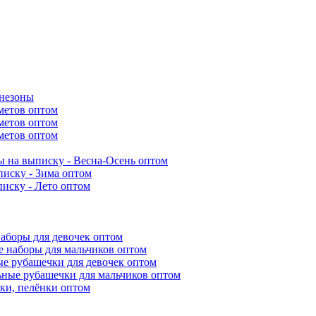
инезоны
метов оптом
метов оптом
метов оптом
 на выписку - Весна-Осень оптом
иску - Зима оптом
иску - Лето оптом
аборы для девочек оптом
 наборы для мальчиков оптом
е рубашечки для девочек оптом
ьные рубашечки для мальчиков оптом
ки, пелёнки оптом