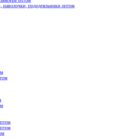
бампера оптом
, наволочки, пододеяльники оптом
ом
птом
м
ом
оптом
оптом
ом