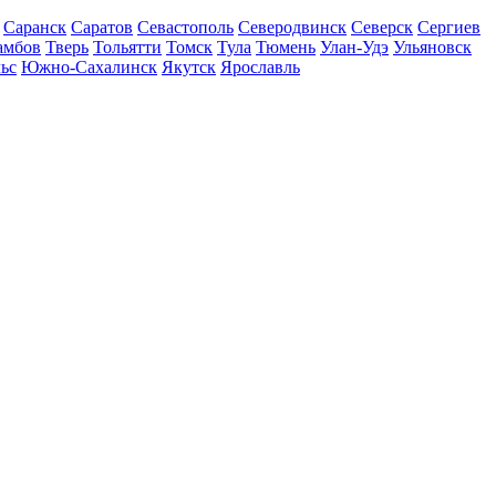
Саранск
Саратов
Севастополь
Северодвинск
Северск
Сергиев
амбов
Тверь
Тольятти
Томск
Тула
Тюмень
Улан-Удэ
Ульяновск
ьс
Южно-Сахалинск
Якутск
Ярославль