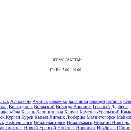
ВРЕМЯ РАБОТЫ:
Пн-Вс: 7.00 - 19.00
льск
Астрахань
Ачинск
Балаково
Балашиха
Барнаул
Батайск
Бел
град
Волгодонск
Волжский
Вологда
Воронеж
Грозный
Дербент
шкар-Ола
Казань
Калининград
Калуга
Каменск-Уральский
Кам
ск
Курган
Курск
Кызыл
Липецк
Люберцы
Магнитогорск
Майко
ск
Нефтеюганск
Нижневартовск
Нижнекамск
Нижний Новгоро
вошахтинск
Новый Уренгой
Ногинск
Норильск
Ноябрьск
Обнин