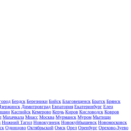
город
Бердск
Березники
Бийск
Благовещенск
Братск
Брянск
Дзержинск
Димитровград
Евпатория
Екатеринбург
Елец
ышин
Каспийск
Кемерово
Керчь
Киров
Кисловодск
Ковров
п
Махачкала
Миасс
Москва
Мурманск
Муром
Мытищи
д
Нижний Тагил
Новокузнецк
Новокуйбышевск
Новомосковск
ск
Одинцово
Октябрьский
Омск
Орел
Оренбург
Орехово-Зуево