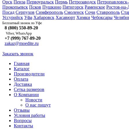
Орск
Пенза
Первоуральск
Пермь
Петрозаводск
Петропавловск
Прокопьевск
Псков
Пушкино
Пятигорск
Раменское
Ростов-на-
Посад
Серпухов
Симферополь
Смоленск
Сочи
Ставрополь
Ста
Уссурийск
Уфа
Хабаровск
Хасавюрт
Химки
Чебоксары
Челяби
Уфе
Бесплатный звонок по
8 (800) 550-89-20
Viber, WhatsApp
+7 (999) 767-89-20
zakaz@moedite.ru
Заказать звонок
Главная
Каталог
Производители
Оплата
Доставка
Сетка размеров
О Компании
Новости
О нас пишут
Отзывы
Условия работы
Вопросы
Контакты