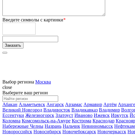
Введите символы с картинки
*
Выбор региона
Москва
close
Выберите ваш регион
Абакан
Альметьевск
Ангарск
Арзамас
Армавир
Артём
Арханге
Великий Новгород
Владивосток
Владикавказ
Владимир
Волго
Ессентуки
Железногорск
Златоуст
Иваново
Ижевск
Иркутск
Йо
Коломна
Комсомольск-на-Амуре
Кострома
Краснодар
Краснояр
Набережные Челны
Назрань
Нальчик
Невинномысск
Нефтекам
Новороссийск
Новосибирск
Новочебоксарск
Новочеркасск
Но