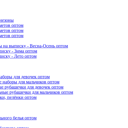
инезоны
метов оптом
метов оптом
метов оптом
 на выписку - Весна-Осень оптом
иску - Зима оптом
иску - Лето оптом
аборы для девочек оптом
 наборы для мальчиков оптом
е рубашечки для девочек оптом
ьные рубашечки для мальчиков оптом
ки, пелёнки оптом
ьного белья оптом