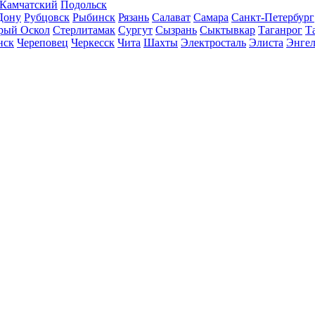
-Камчатский
Подольск
Дону
Рубцовск
Рыбинск
Рязань
Салават
Самара
Санкт-Петербург
рый Оскол
Стерлитамак
Сургут
Сызрань
Сыктывкар
Таганрог
Т
нск
Череповец
Черкесск
Чита
Шахты
Электросталь
Элиста
Энгел