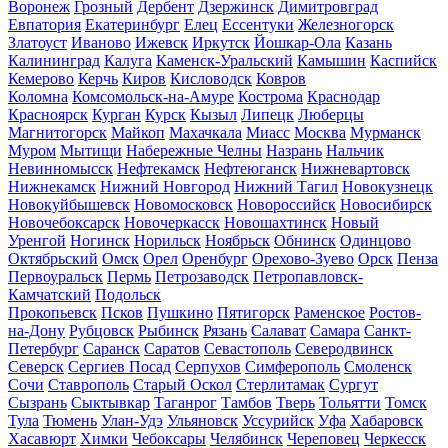
Воронеж
Грозный
Дербент
Дзержинск
Димитровград
Евпатория
Екатеринбург
Елец
Ессентуки
Железногорск
Златоуст
Иваново
Ижевск
Иркутск
Йошкар-Ола
Казань
Калининград
Калуга
Каменск-Уральский
Камышин
Каспийск
Кемерово
Керчь
Киров
Кисловодск
Ковров
Коломна
Комсомольск-на-Амуре
Кострома
Краснодар
Красноярск
Курган
Курск
Кызыл
Липецк
Люберцы
Магнитогорск
Майкоп
Махачкала
Миасс
Москва
Мурманск
Муром
Мытищи
Набережные Челны
Назрань
Нальчик
Невинномысск
Нефтекамск
Нефтеюганск
Нижневартовск
Нижнекамск
Нижний Новгород
Нижний Тагил
Новокузнецк
Новокуйбышевск
Новомосковск
Новороссийск
Новосибирск
Новочебоксарск
Новочеркасск
Новошахтинск
Новый
Уренгой
Ногинск
Норильск
Ноябрьск
Обнинск
Одинцово
Октябрьский
Омск
Орел
Оренбург
Орехово-Зуево
Орск
Пенза
Первоуральск
Пермь
Петрозаводск
Петропавловск-
Камчатский
Подольск
Прокопьевск
Псков
Пушкино
Пятигорск
Раменское
Ростов-
на-Дону
Рубцовск
Рыбинск
Рязань
Салават
Самара
Санкт-
Петербург
Саранск
Саратов
Севастополь
Северодвинск
Северск
Сергиев Посад
Серпухов
Симферополь
Смоленск
Сочи
Ставрополь
Старый Оскол
Стерлитамак
Сургут
Сызрань
Сыктывкар
Таганрог
Тамбов
Тверь
Тольятти
Томск
Тула
Тюмень
Улан-Удэ
Ульяновск
Уссурийск
Уфа
Хабаровск
Хасавюрт
Химки
Чебоксары
Челябинск
Череповец
Черкесск