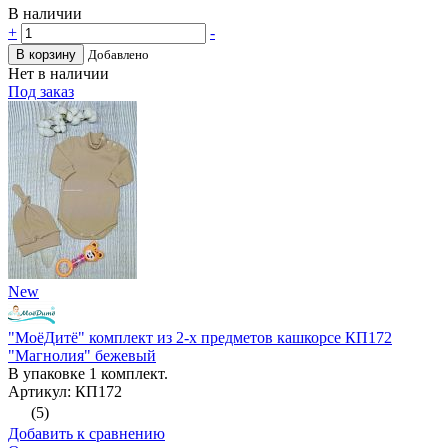
В наличии
+
-
В корзину
Добавлено
Нет в наличии
Под заказ
New
"МоёДитё" комплект из 2-х предметов кашкорсе КП172
"Магнолия" бежевый
В упаковке 1 комплект.
Артикул: КП172
(5)
Добавить к сравнению