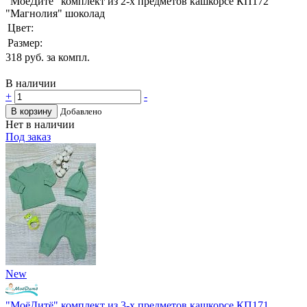
"МоёДитё" комплект из 2-х предметов кашкорсе КП172
"Магнолия" шоколад
Цвет:
Размер:
318
руб. за компл.
В наличии
+
-
В корзину
Добавлено
Нет в наличии
Под заказ
New
"МоёДитё" комплект из 3-х предметов кашкорсе КП171