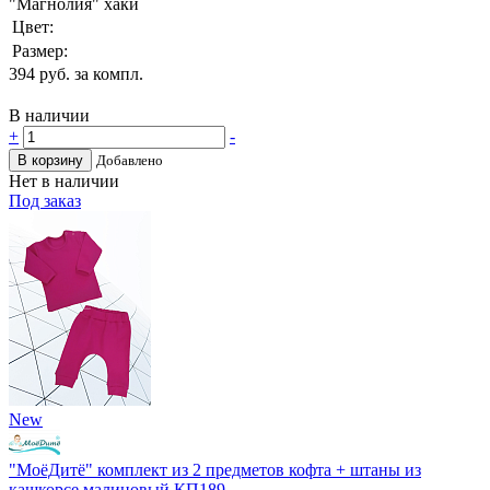
"Магнолия" хаки
Цвет:
Размер:
394
руб. за компл.
В наличии
+
-
В корзину
Добавлено
Нет в наличии
Под заказ
New
"МоёДитё" комплект из 2 предметов кофта + штаны из
кашкорсе малиновый КП189