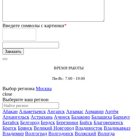
Введите символы с картинки
*
ВРЕМЯ РАБОТЫ:
Пн-Вс: 7.00 - 19.00
Выбор региона
Москва
close
Выберите ваш регион
Абакан
Альметьевск
Ангарск
Арзамас
Армавир
Артём
Архангельск
Астрахань
Ачинск
Балаково
Балашиха
Барнаул
Батайск
Белгород
Бердск
Березники
Бийск
Благовещенск
Братск
Брянск
Великий Новгород
Владивосток
Владикавказ
Владимир
Волгоград
Волгодонск
Волжский
Вологда