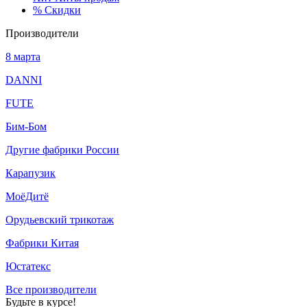
%
Скидки
Производители
8 марта
DANNI
FUTE
Бим-Бом
Другие фабрики России
Карапузик
МоёДитё
Орудьевский трикотаж
Фабрики Китая
Юстатекс
Все производители
Будьте в курсе!