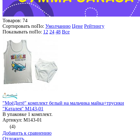
Товаров:
74
Сортировать по
По
:
Умолчанию
Цене
Рейтингу
Показывать по
По
:
12
24
48
Все
"МоёДитё" комплект белый на мальчика майка+трусики
"Каталея" М143-01
В упаковке 1 комплект.
Артикул: М143-01
(4)
Добавить к сравнению
Отложить