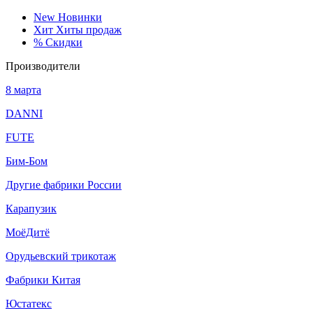
New
Новинки
Хит
Хиты продаж
%
Скидки
Производители
8 марта
DANNI
FUTE
Бим-Бом
Другие фабрики России
Карапузик
МоёДитё
Орудьевский трикотаж
Фабрики Китая
Юстатекс