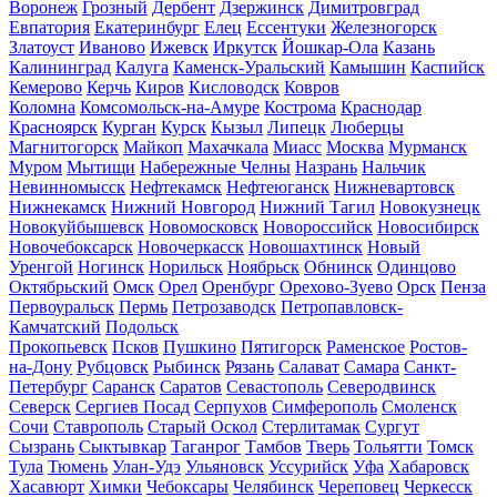
Воронеж
Грозный
Дербент
Дзержинск
Димитровград
Евпатория
Екатеринбург
Елец
Ессентуки
Железногорск
Златоуст
Иваново
Ижевск
Иркутск
Йошкар-Ола
Казань
Калининград
Калуга
Каменск-Уральский
Камышин
Каспийск
Кемерово
Керчь
Киров
Кисловодск
Ковров
Коломна
Комсомольск-на-Амуре
Кострома
Краснодар
Красноярск
Курган
Курск
Кызыл
Липецк
Люберцы
Магнитогорск
Майкоп
Махачкала
Миасс
Москва
Мурманск
Муром
Мытищи
Набережные Челны
Назрань
Нальчик
Невинномысск
Нефтекамск
Нефтеюганск
Нижневартовск
Нижнекамск
Нижний Новгород
Нижний Тагил
Новокузнецк
Новокуйбышевск
Новомосковск
Новороссийск
Новосибирск
Новочебоксарск
Новочеркасск
Новошахтинск
Новый
Уренгой
Ногинск
Норильск
Ноябрьск
Обнинск
Одинцово
Октябрьский
Омск
Орел
Оренбург
Орехово-Зуево
Орск
Пенза
Первоуральск
Пермь
Петрозаводск
Петропавловск-
Камчатский
Подольск
Прокопьевск
Псков
Пушкино
Пятигорск
Раменское
Ростов-
на-Дону
Рубцовск
Рыбинск
Рязань
Салават
Самара
Санкт-
Петербург
Саранск
Саратов
Севастополь
Северодвинск
Северск
Сергиев Посад
Серпухов
Симферополь
Смоленск
Сочи
Ставрополь
Старый Оскол
Стерлитамак
Сургут
Сызрань
Сыктывкар
Таганрог
Тамбов
Тверь
Тольятти
Томск
Тула
Тюмень
Улан-Удэ
Ульяновск
Уссурийск
Уфа
Хабаровск
Хасавюрт
Химки
Чебоксары
Челябинск
Череповец
Черкесск