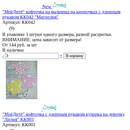
New
"МоёДитё" кофточка на мальчика на кнопочках с длинным
рукавом КК042 "Магнолия"
Артикул: КК042
(9)
В упаковке 3 штуки одного размера, разной расцветки.
ВНИМАНИЕ: цена зависит от размера!
От
144
руб.
за шт
В наличии
-
+
В корзину
"МоёДитё" кофточка с длинным рукавом кулирка на девочку
"Лилия" КК003
Артикул: КК003