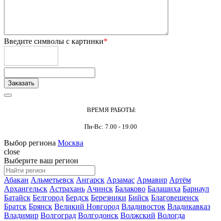
Введите символы с картинки
*
ВРЕМЯ РАБОТЫ:
Пн-Вс: 7.00 - 19.00
Выбор региона
Москва
close
Выберите ваш регион
Абакан
Альметьевск
Ангарск
Арзамас
Армавир
Артём
Архангельск
Астрахань
Ачинск
Балаково
Балашиха
Барнаул
Батайск
Белгород
Бердск
Березники
Бийск
Благовещенск
Братск
Брянск
Великий Новгород
Владивосток
Владикавказ
Владимир
Волгоград
Волгодонск
Волжский
Вологда