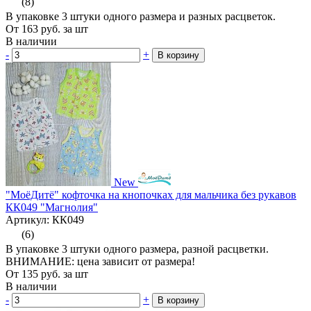
(8)
В упаковке 3 штуки одного размера и разных расцветок.
От
163
руб.
за шт
В наличии
-
+
В корзину
New
"МоёДитё" кофточка на кнопочках для мальчика без рукавов
КК049 "Магнолия"
Артикул: КК049
(6)
В упаковке 3 штуки одного размера, разной расцветки.
ВНИМАНИЕ: цена зависит от размера!
От
135
руб.
за шт
В наличии
-
+
В корзину